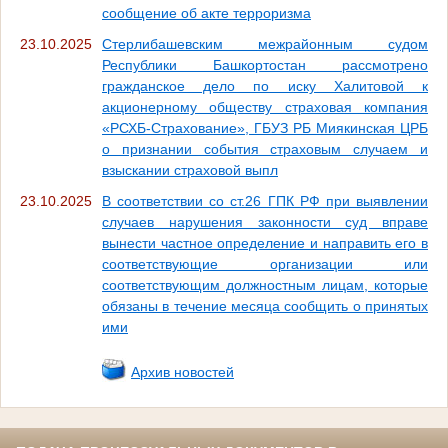
сообщение об акте терроризма
23.10.2025
Стерлибашевским межрайонным судом
Республики Башкортостан рассмотрено
гражданское дело по иску Халитовой к
акционерному обществу страховая компания
«РСХБ-Страхование», ГБУЗ РБ Миякинская ЦРБ
о признании события страховым случаем и
взыскании страховой выпл
23.10.2025
В соответствии со ст.26 ГПК РФ при выявлении
случаев нарушения законности суд вправе
вынести частное определение и направить его в
соответствующие организации или
соответствующим должностным лицам, которые
обязаны в течение месяца сообщить о принятых
ими
Архив новостей