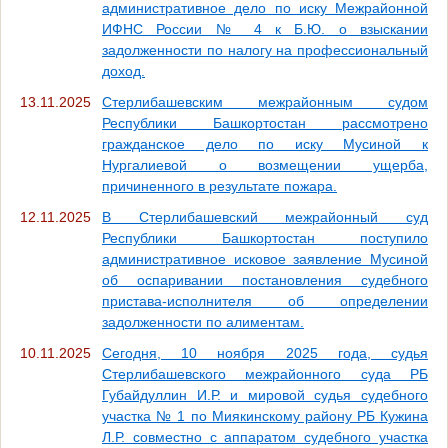
административное дело по иску Межрайонной
ИФНС России № 4 к Б.Ю. о взыскании
задолженности по налогу на профессиональный
доход.
13.11.2025
Стерлибашевским межрайонным судом
Республики Башкортостан рассмотрено
гражданское дело по иску Мусиной к
Нургалиевой о возмещении ущерба,
причиненного в результате пожара.
12.11.2025
В Стерлибашевский межрайонный суд
Республики Башкортостан поступило
административное исковое заявление Мусиной
об оспаривании постановления судебного
пристава-исполнителя об определении
задолженности по алиментам.
10.11.2025
Сегодня, 10 ноября 2025 года, судья
Стерлибашевского межрайонного суда РБ
Губайдуллин И.Р. и мировой судья судебного
участка № 1 по Миякинскому району РБ Кужина
Л.Р. совместно с аппаратом судебного участка