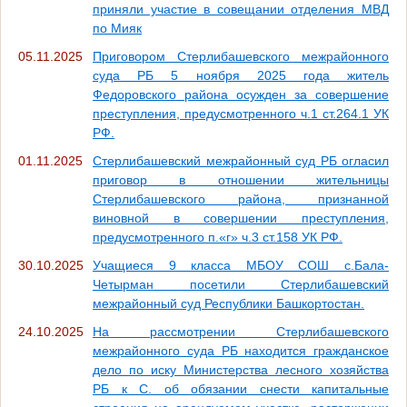
приняли участие в совещании отделения МВД
по Мияк
05.11.2025
Приговором Стерлибашевского межрайонного
суда РБ 5 ноября 2025 года житель
Федоровского района осужден за совершение
преступления, предусмотренного ч.1 ст.264.1 УК
РФ.
01.11.2025
Стерлибашевский межрайонный суд РБ огласил
приговор в отношении жительницы
Стерлибашевского района, признанной
виновной в совершении преступления,
предусмотренного п.«г» ч.3 ст.158 УК РФ.
30.10.2025
Учащиеся 9 класса МБОУ СОШ с.Бала-
Четырман посетили Стерлибашевский
межрайонный суд Республики Башкортостан.
24.10.2025
На рассмотрении Стерлибашевского
межрайонного суда РБ находится гражданское
дело по иску Министерства лесного хозяйства
РБ к С. об обязании снести капитальные