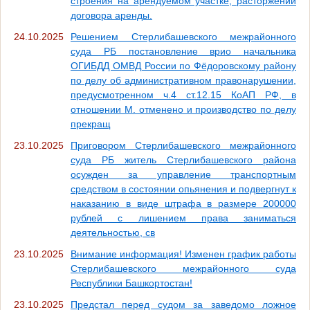
строения на арендуемом участке, расторжении
договора аренды.
24.10.2025
Решением Стерлибашевского межрайонного
суда РБ постановление врио начальника
ОГИБДД ОМВД России по Фёдоровскому району
по делу об административном правонарушении,
предусмотренном ч.4 ст.12.15 КоАП РФ, в
отношении М. отменено и производство по делу
прекращ
23.10.2025
Приговором Стерлибашевского межрайонного
суда РБ житель Стерлибашевского района
осужден за управление транспортным
средством в состоянии опьянения и подвергнут к
наказанию в виде штрафа в размере 200000
рублей с лишением права заниматься
деятельностью, св
23.10.2025
Внимание информация! Изменен график работы
Стерлибашевского межрайонного суда
Республики Башкортостан!
23.10.2025
Предстал перед судом за заведомо ложное