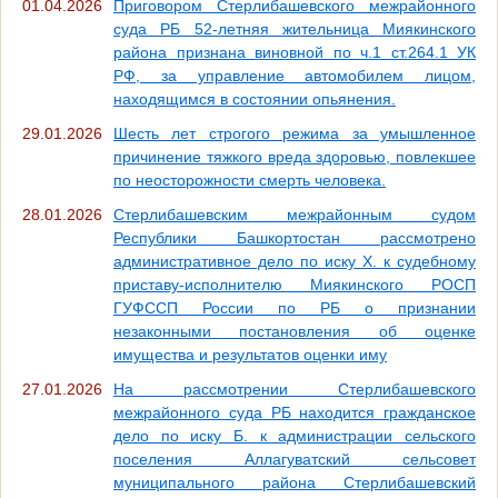
01.04.2026
Приговором Стерлибашевского межрайонного
суда РБ 52-летняя жительница Миякинского
района признана виновной по ч.1 ст.264.1 УК
РФ, за управление автомобилем лицом,
находящимся в состоянии опьянения.
29.01.2026
Шесть лет строгого режима за умышленное
причинение тяжкого вреда здоровью, повлекшее
по неосторожности смерть человека.
28.01.2026
Стерлибашевским межрайонным судом
Республики Башкортостан рассмотрено
административное дело по иску Х. к судебному
приставу-исполнителю Миякинского РОСП
ГУФССП России по РБ о признании
незаконными постановления об оценке
имущества и результатов оценки иму
27.01.2026
На рассмотрении Стерлибашевского
межрайонного суда РБ находится гражданское
дело по иску Б. к администрации сельского
поселения Аллагуватский сельсовет
муниципального района Стерлибашевский