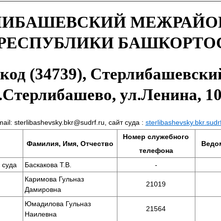
ЛИБАШЕВСКИЙ МЕЖРАЙ
 РЕСПУБЛИКИ БАШКОРТО
 код (34739), Стерлибашевски
.Стерлибашево, ул.Ленина, 1
mail: sterlibashevsky.bkr@sudrf.ru, сайт суда :
sterlibashevsky.bkr.sudr
Номер служебного
Фамилия, Имя, Отчество
Ведо
телефона
 суда
Баскакова Т.В.
-
Каримова Гульназ
21019
Дамировна
Юмадилова Гульназ
21564
Наилевна