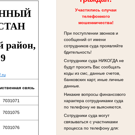
Участились случаи
ОННЫЙ
телефонного
мошенничества!
СТАН
При поступлении звонков и
сообщений от имени
й район,
сотрудников суда проявляйте
бдительность!
09
Сотрудники суда НИКОГДА не
будут просить Вас сообщать
коды из смс, данные счетов,
f.ru
банковских карт, иные личные
данные.
мственная связь
Никакие вопросы финансового
характера сотрудниками суда
7031071
по телефону не выясняются.
7031075
Сотрудники суда могут
связываться с участниками
7031076
процесса по телефону для: