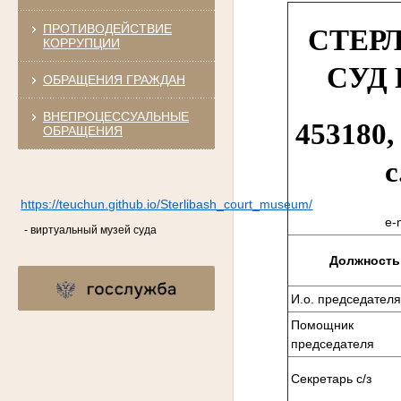
ПРОТИВОДЕЙСТВИЕ
СТЕР
КОРРУПЦИИ
СУД
ОБРАЩЕНИЯ ГРАЖДАН
ВНЕПРОЦЕССУАЛЬНЫЕ
453180,
ОБРАЩЕНИЯ
с
https://teuchun.github.io/Sterlibash_court_museum/
e-
- виртуальный музей суда
Должность
И.о. председателя
Помощник
председателя
Секретарь с/з