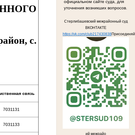
официальном сайте суда, для
ОННОГО
уточнения возникших вопросов.
Стерлибашевский межрайонный суд
ВКОНТАКТЕ
https://vk.com/club217430838
Присоединяй
айон, с.
мственная связь
7031131
7031133
ий межрайо