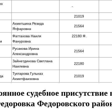
ия
-
21019
Ахметшина Резида
21564
Ягфаровна
Фаттахова Наиля
22180 Ф.
ам
Фануровна
Русакова Ирина
21564
Александровна
Зайнетдинова Светлана
22180
Наилевна
Туктарова Гульназ
да
21019
Ахметфаизовна
янное судебное присутствие 
едоровка Федоровского райо