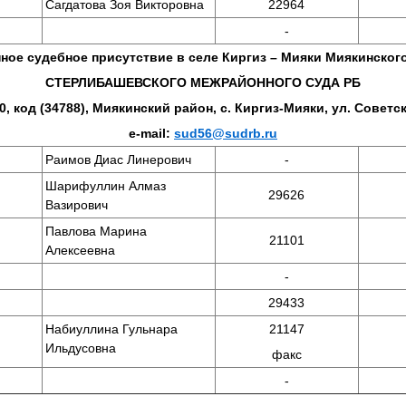
Сагдатова Зоя Викторовна
22964
-
ное судебное присутствие в селе Киргиз – Мияки Миякинског
СТЕРЛИБАШЕВСКОГО МЕЖРАЙОННОГО СУДА РБ
0, код (34788), Миякинский район, с. Киргиз-Мияки, ул. Советск
e-mail:
sud56@sudrb.ru
Раимов Диас Линерович
-
Шарифуллин Алмаз
29626
Вазирович
Павлова Марина
21101
Алексеевна
-
29433
Набиуллина Гульнара
21147
Ильдусовна
факс
-