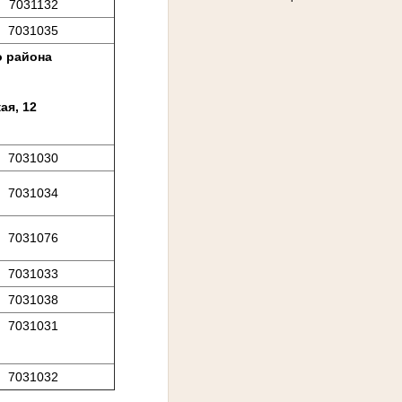
7031132
7031035
о района
ая, 12
7031030
7031034
7031076
7031033
7031038
7031031
7031032