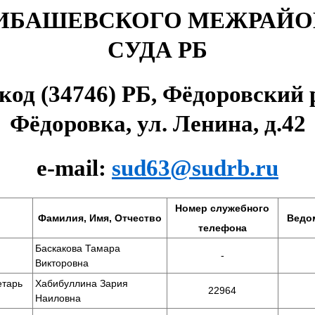
ИБАШЕВСКОГО МЕЖРАЙ
СУДА РБ
 код (34746) РБ, Фёдоровский р
Фёдоровка, ул. Ленина, д.42
e-mail:
sud63@sudrb.ru
Номер служебного
Фамилия, Имя, Отчество
Ведо
телефона
Баскакова Тамара
-
Викторовна
етарь
Хабибуллина Зария
22964
Наиловна