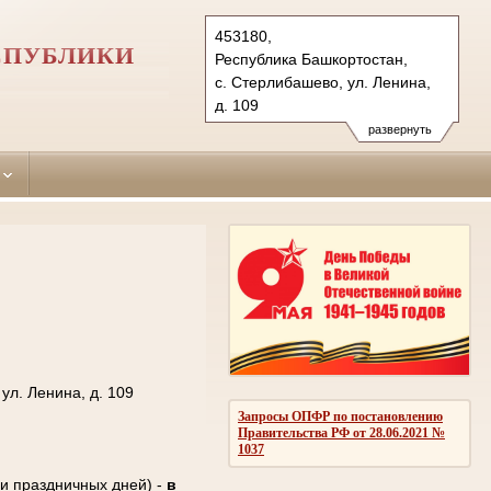
453180,
СПУБЛИКИ
Республика Башкортостан,
с. Стерлибашево, ул. Ленина,
д. 109
Тел.: (34739) 2-21-80
развернуть
sterlibashevsky.bkr@sudrf.ru
ул. Ленина, д. 109
Запросы ОПФР по постановлению
Правительства РФ от 28.06.2021 №
1037
 и праздничных дней) -
в