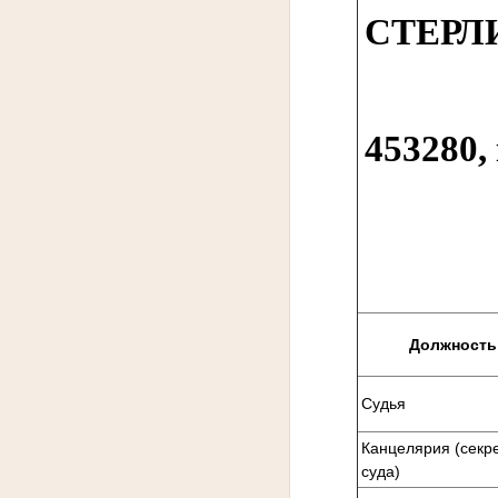
СТЕРЛ
453280,
Должность
Судья
Канцелярия (секр
суда)