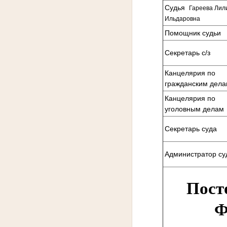
Судья
Гареева Лил
Ильдаровна
Помощник судьи
Секретарь с/з
Канцелярия по
гражданским дел
Канцелярия по
уголовным делам
Секретарь суда
Администратор су
Посто
Ф